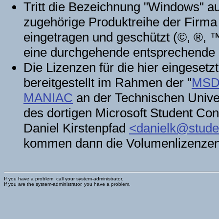
Tritt die Bezeichnung "Windows" au
zugehörige Produktreihe der Firm
eingetragen und geschützt (©, ®, ™
eine durchgehende entsprechende 
Die Lizenzen für die hier eingesetz
bereitgestellt im Rahmen der "
MSDN
MANIAC
an der Technischen Univer
des dortigen Microsoft Student Cons
Daniel Kirstenpfad
<danielk@studen
kommen dann die Volumenlizenzen
If you have a problem, call your system-administrator.
If you are the system-administrator, you have a problem.